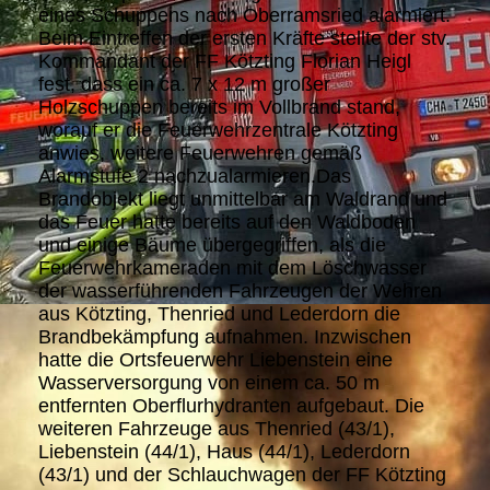
eines Schuppens nach Oberramsried alarmiert.
Beim Eintreffen der ersten Kräfte stellte der stv.
Kommandant der FF Kötzting Florian Heigl
fest, dass ein ca. 7 x 12 m großer
Holzschuppen bereits im Vollbrand stand,
worauf er die Feuerwehrzentrale Kötzting
anwies, weitere Feuerwehren gemäß
Alarmstufe 2 nachzualarmieren.Das
Brandobjekt liegt unmittelbar am Waldrand und
das Feuer hatte bereits auf den Waldboden
und einige Bäume übergegriffen, als die
Feuerwehrkameraden mit dem Löschwasser
der wasserführenden Fahrzeugen der Wehren
aus Kötzting, Thenried und Lederdorn die
Brandbekämpfung aufnahmen. Inzwischen
hatte die Ortsfeuerwehr Liebenstein eine
Wasserversorgung von einem ca. 50 m
entfernten Oberflurhydranten aufgebaut. Die
weiteren Fahrzeuge aus Thenried (43/1),
Liebenstein (44/1), Haus (44/1), Lederdorn
(43/1) und der Schlauchwagen der FF Kötzting