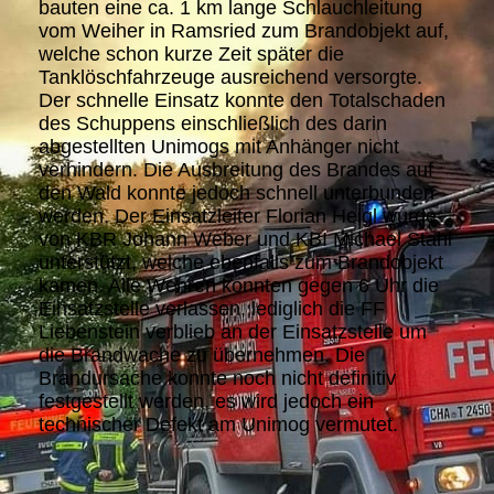
bauten eine ca. 1 km lange Schlauchleitung
vom Weiher in Ramsried zum Brandobjekt auf,
welche schon kurze Zeit später die
Tanklöschfahrzeuge ausreichend versorgte.
Der schnelle Einsatz konnte den Totalschaden
des Schuppens einschließlich des darin
abgestellten Unimogs mit Anhänger nicht
verhindern. Die Ausbreitung des Brandes auf
den Wald konnte jedoch schnell unterbunden
werden. Der Einsatzleiter Florian Heigl wurde
von KBR Johann Weber und KBI Michael Stahl
unterstützt, welche ebenfalls zum Brandobjekt
kamen. Alle Wehren konnten gegen 6 Uhr die
Einsatzstelle verlassen, lediglich die FF
Liebenstein verblieb an der Einsatzstelle um
die Brandwache zu übernehmen. Die
Brandursache konnte noch nicht definitiv
festgestellt werden, es wird jedoch ein
technischer Defekt am Unimog vermutet.