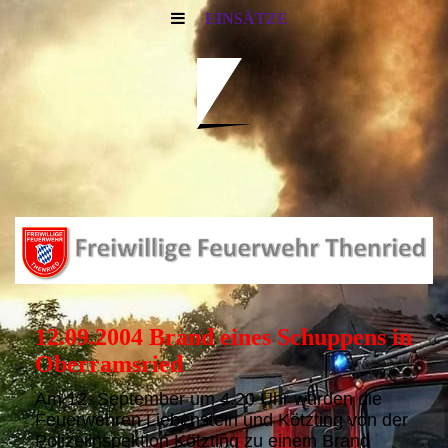
EINSÄTZE
12.09.2004 Brand eines Schuppens in
Oberramsried
Am 12. September um 4.20 Uhr wurden die
Feuerwehren Liebenstein und Kötzting von der
Polizeiinspektion Kötzting zu einem Brand