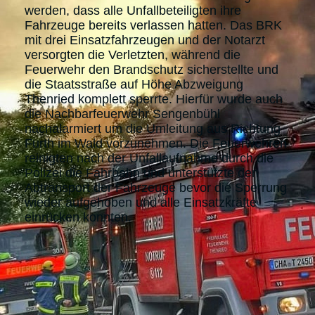
werden, dass alle Unfallbeteiligten ihre
Fahrzeuge bereits verlassen hatten. Das BRK
mit drei Einsatzfahrzeugen und der Notarzt
versorgten die Verletzten, während die
Feuerwehr den Brandschutz sicherstellte und
die Staatsstraße auf Höhe Abzweigung
Thenried komplett sperrte. Hierfür wurde auch
die Nachbarfeuerwehr Sengenbühl
nachalarmiert um die Umleitung aus Richtung
Furth im Wald vorzunehmen. Die Feuerwehren
reinigten nach der Unfallaufnahme durch die
Polizei die Fahrbahn und unterstützte den
Abtransport der Fahrzeuge bevor die Sperrung
wieder aufgehoben und alle Einsatzkräfte
einrücken konnten.