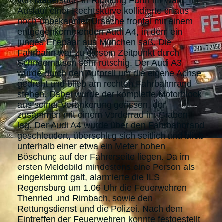
von Madersdorf in Richtung Furth im Wald. Im
Auslauf einer Rechtskurve kollidierte er aus
noch unbekannter Ursache frontal mit einem
entgegenkommenden Audi A4, in dem ein
junges Ehepaar aus München saß. Die
Fahrbahn war zu diesem Zeitpunkt durch
Schneematsch sehr rutschig. Der Audi A3
wurde durch den Aufprall um die eigene Achse
gedreht und blieb am rechten Fahrbahnrand
stehen. Dabei wurde der komplette Motorblock
aus seiner Verankerung gerissen, der
zusammen mit einem Vorderrad im Graben
lag. Der Audi A4 wurde über den Fahrbahnrand
geschleudert, überschlug sich seitlich und blieb
unterhalb einer etwa ein Meter hohen
Böschung auf der Fahrerseite liegen. Da im
ersten Meldebild mindestens eine Person als
eingeklemmt galt, alarmierte die ILS
Regensburg um 1.06 Uhr die Feuerwehren
Thenried und Rimbach, sowie den
Rettungsdienst und die Polizei. Nach dem
Eintreffen der Feuerwehren konnte festgestellt